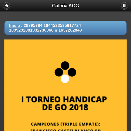
Galeria ACG
Inicio
/
28795784 1844533535617724
1099292081932730368 n 1637282840