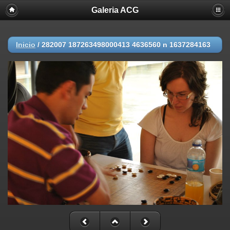
Galeria ACG
Inicio
/
282007 187263498000413 4636560 n 1637284163