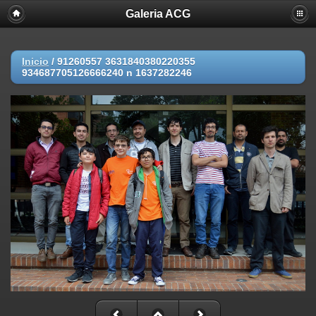
Galeria ACG
Inicio
/
91260557 3631840380220355
934687705126666240 n 1637282246