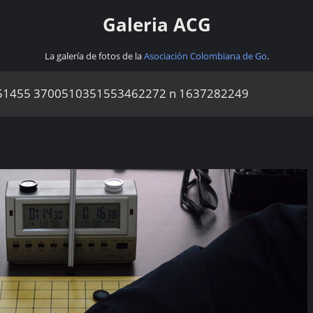
Galeria ACG
La galería de fotos de la
Asociación Colombiana de Go
.
51455 3700510351553462272 n 1637282249