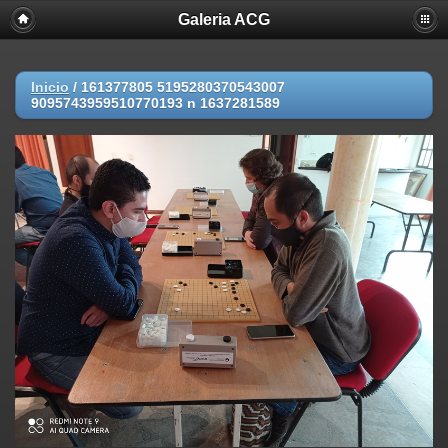
Galeria ACG
Inicio
/
161377805 5195280370543007
9095743959510770193 n 1637281589