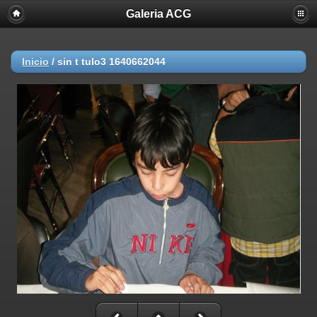
Galeria ACG
Inicio
/
sin t tulo3 1640662044