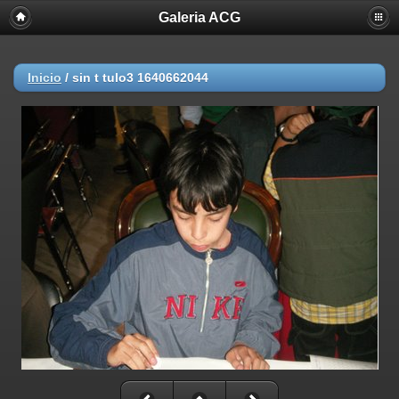
Galeria ACG
Inicio
/
sin t tulo3 1640662044