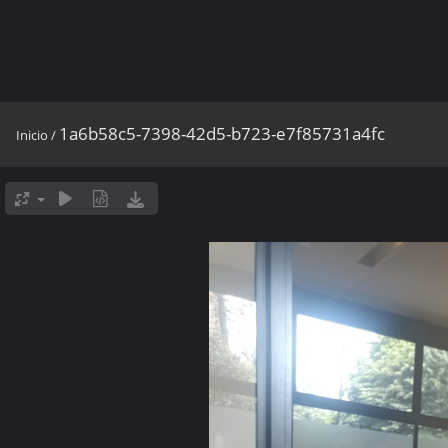
1a6b58c5-7398-42d5-b723-e7f85731a4fc
Inicio
/