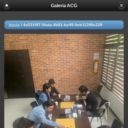
Galeria ACG
Inicio
/
4a531f97-5bda-4b81-be49-0eb11290e228