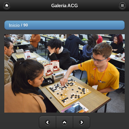
Galeria ACG
Inicio
/
90