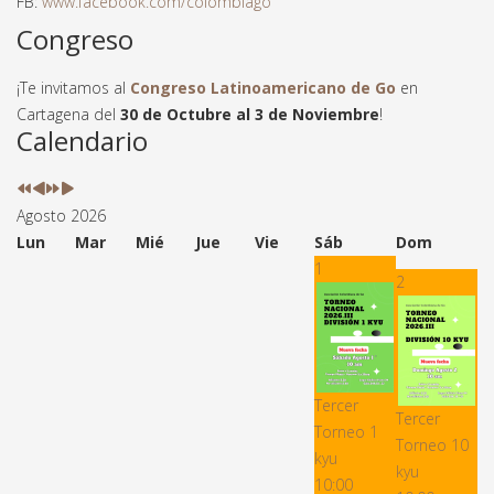
FB:
www.facebook.com/colombiago
Congreso
¡Te invitamos al
Congreso Latinoamericano de Go
en
Cartagena del
30 de Octubre al 3 de Noviembre
!
Año
Mes
Próximo
Próximo
Calendario
anterior
anterior
año
mes
Agosto 2026
Lun
Mar
Mié
Jue
Vie
Sáb
Dom
1
2
Tercer
Tercer
Torneo 1
Torneo 10
kyu
kyu
10:00