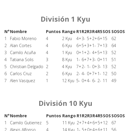
División 1 Kyu
N°
Nombre
Puntos
Rango
R1
R2
R3
R4
R5
SOS
SOSOS
1
Fabio Moreno
4
2 Kyu
4+
3-
5+
2+
6+
15
62
2
Alan Cortes
4
6 Kyu
6+
5+
3+
1-
7+
13
64
3
Camilo Acuña
4
1 Kyu
0+
1+
2-
4+
5+
13
52
4
Tatiana Solis
3
8 Kyu
1-
6+
7+
3-
0+
11
51
5
Christian Delgado
2
4 Kyu
7+
2-
1-
0+
3-
13
52
6
Carlos Cruz
2
6 Kyu
2-
4-
0+
7+
1-
12
50
7
Alen Vasquez
1
12 Kyu
5-
0+
4-
6-
2-
11
49
División 10 Kyu
N°
Nombre
Puntos
Rango
R1
R2
R3
R4
R5
SOS
SOSOS
1
Camilo Gutierrez
5
11 Kyu
2+
7+
4+
6+
5+
12
67
2
Alexis Alfonso
4
14 Kyu
1-
5+
0+
4+
6+
11
56