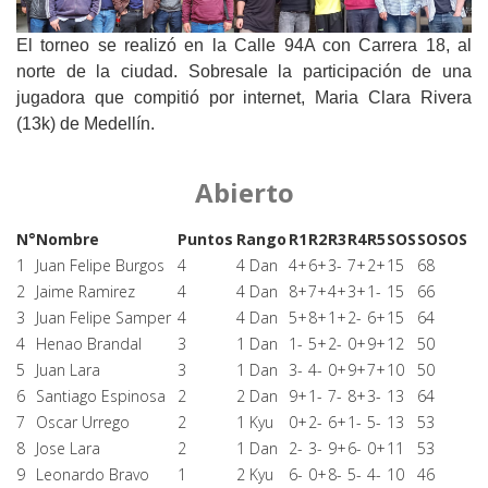
El torneo se realizó en la Calle 94A con Carrera 18, al
norte de la ciudad. Sobresale la participación de una
jugadora que compitió por internet, Maria Clara Rivera
(13k) de Medellín.
Abierto
N°
Nombre
Puntos
Rango
R1
R2
R3
R4
R5
SOS
SOSOS
1
Juan Felipe Burgos
4
4 Dan
4+
6+
3-
7+
2+
15
68
2
Jaime Ramirez
4
4 Dan
8+
7+
4+
3+
1-
15
66
3
Juan Felipe Samper
4
4 Dan
5+
8+
1+
2-
6+
15
64
4
Henao Brandal
3
1 Dan
1-
5+
2-
0+
9+
12
50
5
Juan Lara
3
1 Dan
3-
4-
0+
9+
7+
10
50
6
Santiago Espinosa
2
2 Dan
9+
1-
7-
8+
3-
13
64
7
Oscar Urrego
2
1 Kyu
0+
2-
6+
1-
5-
13
53
8
Jose Lara
2
1 Dan
2-
3-
9+
6-
0+
11
53
9
Leonardo Bravo
1
2 Kyu
6-
0+
8-
5-
4-
10
46