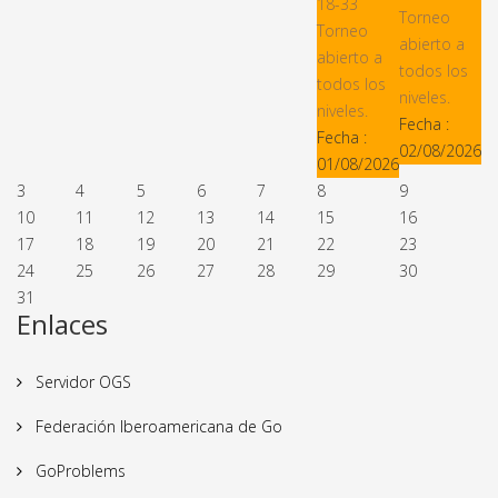
18-33
Torneo
Torneo
abierto a
abierto a
todos los
todos los
niveles.
niveles.
Fecha :
Fecha :
02/08/2026
01/08/2026
3
4
5
6
7
8
9
10
11
12
13
14
15
16
17
18
19
20
21
22
23
24
25
26
27
28
29
30
31
Enlaces
Servidor OGS
Federación Iberoamericana de Go
GoProblems