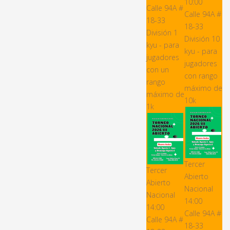
10:00
Calle 94A #
Calle 94A #
18-33
18-33
División 1
División 10
kyu - para
kyu - para
jugadores
jugadores
con un
con rango
rango
máximo de
máximo de
10k
1k
Tercer
Tercer
Abierto
Abierto
Nacional
Nacional
14:00
14:00
Calle 94A #
Calle 94A #
18-33