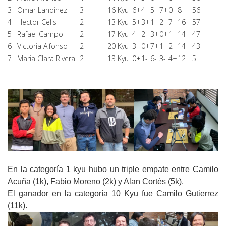
3
Omar Landinez
3
16 Kyu
6+
4-
5-
7+
0+
8
56
4
Hector Celis
2
13 Kyu
5+
3+
1-
2-
7-
16
57
5
Rafael Campo
2
17 Kyu
4-
2-
3+
0+
1-
14
47
6
Victoria Alfonso
2
20 Kyu
3-
0+
7+
1-
2-
14
43
7
Maria Clara Rivera
2
13 Kyu
0+
1-
6-
3-
4+
12
5
En la categoría 1 kyu hubo un triple empate entre Camilo
Acuña (1k), Fabio Moreno (2k) y Alan Cortés (5k).
El ganador en la categoría 10 Kyu fue Camilo Gutierrez
(11k).